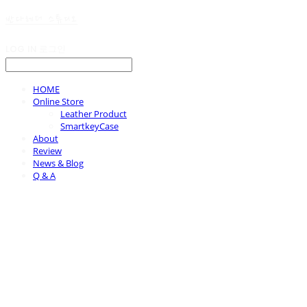
반다레더 스튜디오
LOG IN
로그인
HOME
Online Store
Leather Product
SmartkeyCase
About
Review
News & Blog
Q & A