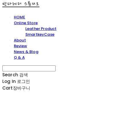
반다레더 스튜디오
HOME
Online Store
Leather Product
SmartkeyCase
About
Review
News & Blog
Q & A
Search
검색
Log In
로그인
Cart
장바구니