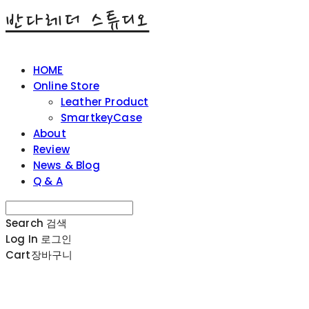
반다레더 스튜디오
HOME
Online Store
Leather Product
SmartkeyCase
About
Review
News & Blog
Q & A
Search
검색
Log In
로그인
Cart
장바구니