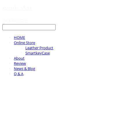
반다레더 스튜디오
LOG IN
로그인
HOME
Online Store
Leather Product
SmartkeyCase
About
Review
News & Blog
Q & A