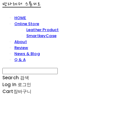
반다레더 스튜디오
HOME
Online Store
Leather Product
SmartkeyCase
About
Review
News & Blog
Q & A
Search
검색
Log In
로그인
Cart
장바구니