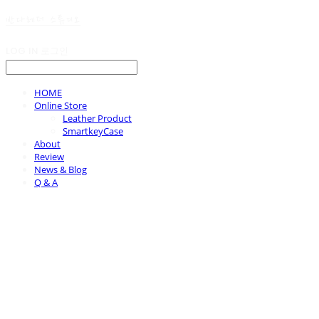
반다레더 스튜디오
LOG IN
로그인
HOME
Online Store
Leather Product
SmartkeyCase
About
Review
News & Blog
Q & A