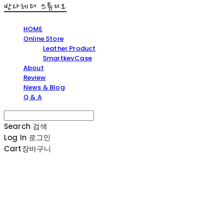
반다레더 스튜디오
HOME
Online Store
Leather Product
SmartkeyCase
About
Review
News & Blog
Q & A
Search
검색
Log In
로그인
Cart
장바구니